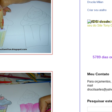
Drucila Milian
Criar seu atalho
CMDSI desde:
5789 dias o
Meu Contato
Para orçamentos, 
mail
drucilaartes@yah
Pesquisar est