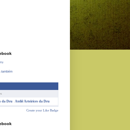
cebook
Dru
a também
es
Ateliê Arteirices da Dru
Create your Like Badge
cebook