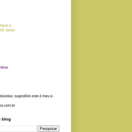
nline
dúvidas, sugestões este é meu e-
oo.com.br
e blog