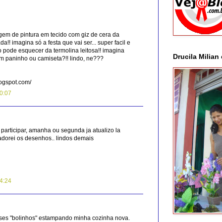
agem de pintura em tecido com giz de cera da
a!! imagina só a festa que vai ser... super facil e
ão pode esquecer da termolina leitosa!! imagina
Drucila Milian
m paninho ou camiseta?!! lindo, ne???
ogspot.com/
10:07
participar, amanha ou segunda ja atualizo la
adorei os desenhos.. lindos demais
14:24
sses "bolinhos" estampando minha cozinha nova.