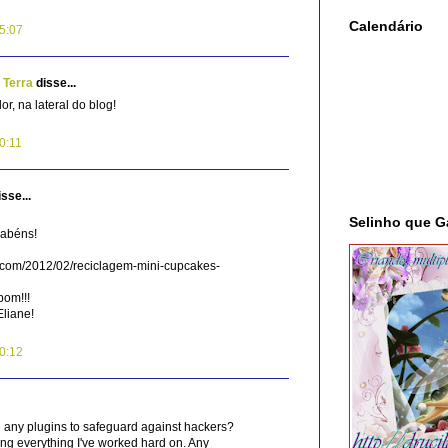
Calendário
15:07
 Terra
disse...
lor, na lateral do blog!
0:11
sse...
Selinho que G
abéns!
ot.com/2012/02/reciclagem-mini-cupcakes-
bom!!!
Eliane!
20:12
 any plugins to safeguard against hackers?
ing everything I've worked hard on. Any