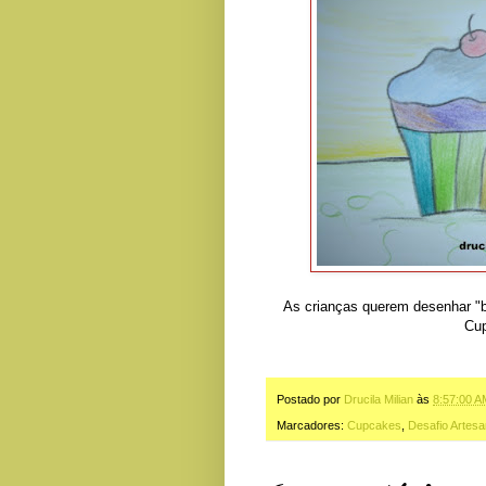
As crianças querem desenhar "bo
Cup
Postado por
Drucila Milian
às
8:57:00 A
Marcadores:
Cupcakes
,
Desafio Artesa