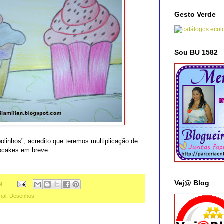
Gesto Verde
Sou BU 1582
linhos", acredito que teremos multiplicação de
cakes em breve...
Vej@ Blog
M
nal
,
Desenhos