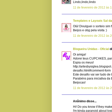
Lindo,lindo,lindo
11 de fevereiro de 2012 às 
Templates e Layouts Sal da
Olá! Divulguei o sorteio sim f
Beijos e obg pela visita :)
11 de fevereiro de 2012 às 2
Blogueira Unidas - Oficial
di
Oi amiga!
Adorei teus CUPCAKES, par
Espia os meus!
http://artesbysiglea.blogsp
desafio.html#comment-form
Este desafio vai ser tudo de 
Parabéns para iniciativa da 
Beijocas!
11 de fevereiro de 2012 às 
Anônimo disse...
Hi! Do you know if they make
I'm kinda paranoid about los