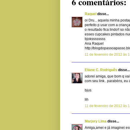
6 comentários:
Raquel
disse...
oi Dru... aquela minha post
perfeito p usar com a criançad
o resultado fica lindo!! so n
esses cupcakes pintados nu
bjokssssssss
Ana Raquel
http://blogdopassoapasso.bl
11 de fevereiro de 2012 às 
Eliane C. Rodriguês
disse...
adorei amiga, que bom q vai 
com seu link.. parabéns, eu 
bjus
lih
11 de fevereiro de 2012 às 
Marjory Lima
disse...
Amiga,amei e já imaginei e